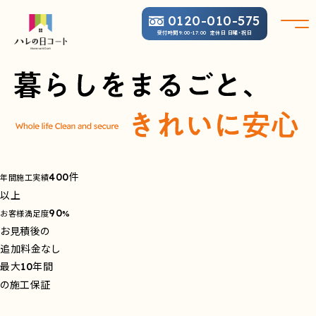
0120-010-575
受付時間
定休日 日曜・祝日
9:00-17:00
件
400
年間施工実績
以上
90
お客様満足度
%
お見積後の
追加料金なし
最大
年間
10
の施工保証